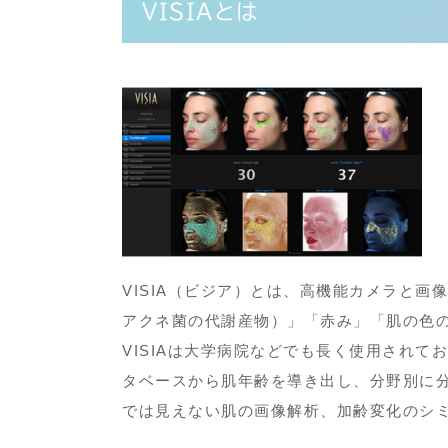
VISIAとは
VISIA（ビジア）とは、高機能カメラと
アクネ菌の代謝産物）」「赤み」「肌の色
VISIAは大学病院などでも長く使用され
タベースから肌年齢を導き出し、分野別に
では見えない肌の画像解析、加齢変化のシ