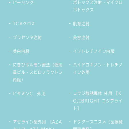
ボトックス注射・マイクロ
ピーリング
ボトックス
TCAクロス
肌育注射
プラセンタ注射
美容注射
美白内服
イソトレチノイン内服
にきびホルモン療法（低用
ハイドロキノン・トレチノ
量ピル・スピロノラクトン
イン外用
内服）
コウジ酸誘導体 外用 【K
ビタミンC 外用
OJIBRIGHT コジブライ
ト】
アゼライン酸外用 【AZA
ドクターズコスメ（医療機