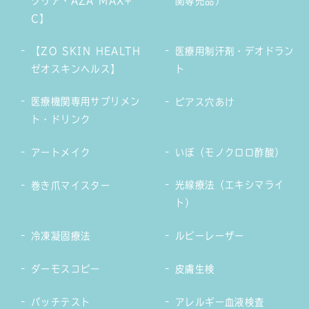
クリア・AZA MAX+
関専売品）
C】
【ZO SKIN HEALTH
医療用制汗剤・デオドラン
ゼオスキンヘルス】
ト
医療機関専用サプリメン
ピアス穴あけ
ト・ドリンク
アートメイク
いぼ（モノクロロ酢酸）
光線療法（エキシマライ
巻き爪マイスター
ト）
冷凍凝固療法
ルビーレーザー
ダーモスコピー
皮膚生検
パッチテスト
アレルギー血液検査