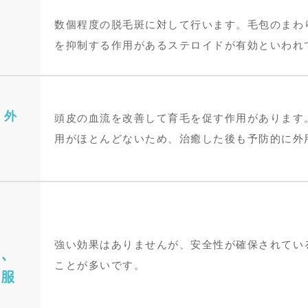
数個程度の脱毛斑に対して行います。
毛包のまわ
を抑制する
作用があるステロイドが有効といわれ
）外
頭皮の
血流を改善
して
育毛を促す
作用があります
用がほとんどないため、治癒した後も予防的に外
強い効果はありませんが、安全性が確保されてい
ン、
ことが多いです。
内服